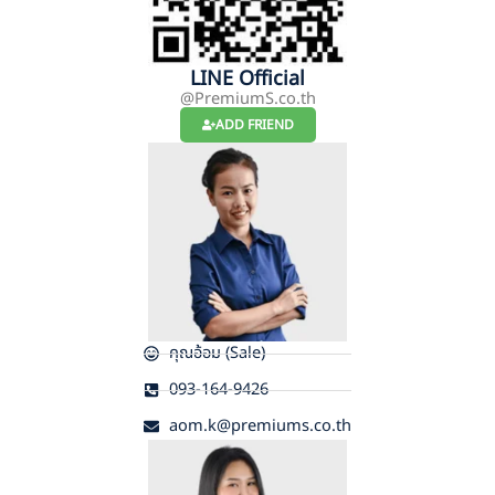
LINE Official
@PremiumS.co.th
ADD FRIEND
คุณอ้อม (Sale)
093-164-9426
aom.k@premiums.co.th