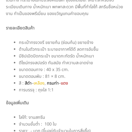
เดินทาง กระเป๋าอเนกประสงค์ใบเล็ก จุของได้เยอะ เหมาะสำหรับจัด
ระเบียบเดินทาง น้ำหนักเบา พกพาสะดวก มีพื้นที่ทำโลโก้ สกรีนชื่อหน่วย
งาน ทำเป็นของพรีเมี่ยม ของขวัญแทนคำขอบคุณ
รายละเอียดสินค้า
กระเป๋าทรงวงรี ขยายก้น (ซ่อนก้น) ขยายข้าง
ด้านในตัวกระเป๋า ระบายอากาศได้ดี ลดการอับชื้น
มีซิปเปิดปิดกระเป๋า ขนาดกะทัดรัด น้ำหนักเบา
ดีไซน์ทรงสปอร์ต ทันสมัย ทำความสะอาดง่าย
ขนาดตอนกาง : 40 x 35 cm.
ขนาดตอนพับ : 81 × 8 cm.
สี :
สีดำ
–
เหลือง
,
กรมท่า
–
แดง
การบรรจุ : ถุงใส 1:1
ข้อมูลเพิ่มเติม
โลโก้: งานสกรีน
จำนวนขั้นต่ำ : 100 ใบ
ราคา: .- บาท (ขึ้นอยู่กับจำนวนในการสั่งซื้อ)