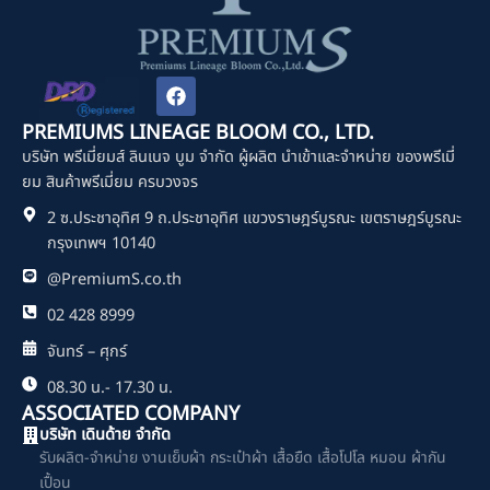
F
a
c
PREMIUMS LINEAGE BLOOM CO., LTD.
e
บริษัท พรีเมี่ยมส์ ลินเนจ บูม จำกัด ผู้ผลิต นำเข้าและจำหน่าย ของพรีเมี่
b
o
ยม สินค้าพรีเมี่ยม ครบวงจร
o
2 ซ.ประชาอุทิศ 9 ถ.ประชาอุทิศ แขวงราษฎร์บูรณะ เขตราษฎร์บูรณะ
k
กรุงเทพฯ 10140
@PremiumS.co.th
02 428 8999
จันทร์ – ศุกร์
08.30 น.- 17.30 น.
ASSOCIATED COMPANY
บริษัท เดินด้าย จำกัด
รับผลิต-จำหน่าย งานเย็บผ้า กระเป๋าผ้า เสื้อยืด เสื้อโปโล หมอน ผ้ากัน
เปื้อน