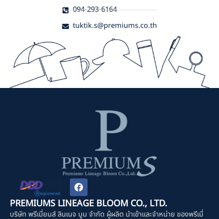
094-293-6164
tuktik.s@premiums.co.th
F
a
c
PREMIUMS LINEAGE BLOOM CO., LTD.
e
บริษัท พรีเมี่ยมส์ ลินเนจ บูม จำกัด ผู้ผลิต นำเข้าและจำหน่าย ของพรีเมี่
b