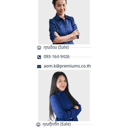
คุณอ้อม (Sale)
093-164-9426
aom.k@premiums.co.th
คุณตุ๊กติ๊ก (Sale)