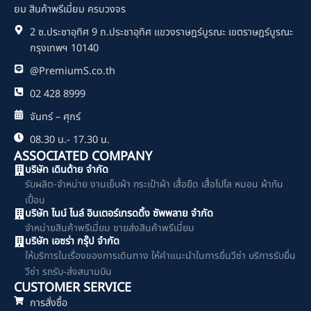
o
ยม สินค้าพรีเมี่ยม ครบวงจร
o
2 ซ.ประชาอุทิศ 9 ถ.ประชาอุทิศ แขวงราษฎร์บูรณะ เขตราษฎร์บูรณะ
k
กรุงเทพฯ 10140
@PremiumS.co.th
02 428 8999
จันทร์ – ศุกร์
08.30 น.- 17.30 น.
ASSOCIATED COMPANY
บริษัท เดินด้าย จำกัด
รับผลิต-จำหน่าย งานเย็บผ้า กระเป๋าผ้า เสื้อยืด เสื้อโปโล หมอน ผ้ากัน
เปื้อน
บริษัท ไนน์ ไนล์ อินเตอร์เทรดดิ้ง ซัพพลาย จำกัด
จำหน่ายสินค้าพรีเมี่ยม ขายส่งสินค้าพรีเมี่ยม
บริษัท เอซร่า กรุ๊ป จำกัด
ให้บริการในเรื่องของการเดินทาง ให้คำแนะนำในการยื่นวีซ่า บริการรับยื่น
วีซ่า รถรับ-ส่งสนามบิน
CUSTOMER SERVICE
การสั่งซื้อ