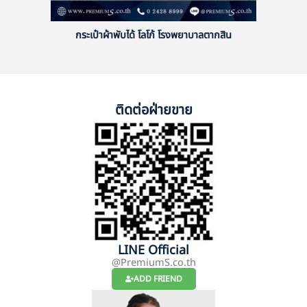
กระเป๋าผ้าพับได้ โลโก้ โรงพยาบาลตากสิน
ติดต่อฝ่ายขาย
LINE Official
@PremiumS.co.th
ADD FRIEND