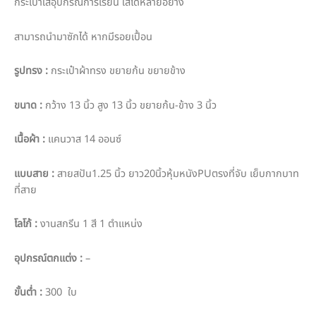
กระเป๋าใส่อุปกรณ์การเรียน ใส่ได้หลายอย่าง
สามารถนำมาซักได้ หากมีรอยเปื้อน
รูปทรง :
กระเป๋าผ้าทรง ขยายก้น ขยายข้าง
ขนาด :
กว้าง 13 นิ้ว สูง 13 นิ้ว ขยายก้น-ข้าง 3 นิ้ว
เนื้อผ้า :
แคนวาส 14 ออนซ์
แบบสาย :
สายสปัน1.25 นิ้ว ยาว20นิ้วหุ้มหนังPUตรงที่จับ เย็บกากบาท
ที่สาย
โลโก้ :
งานสกรีน 1 สี 1 ตำแหน่ง
อุปกรณ์ตกแต่ง :
–
ขั้นต่ำ :
300 ใบ