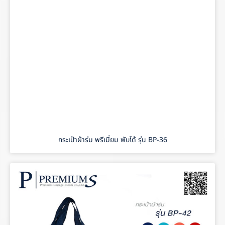
กระเป๋าผ้าร่ม พรีเมี่ยม พับได้ รุ่น BP-36