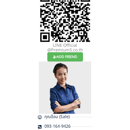
LINE Official
@PremiumS.co.th
ADD FRIEND
คุณอ้อม (Sale)
093-164-9426