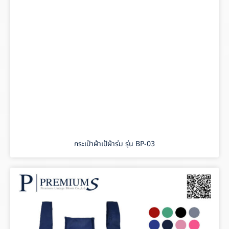
กระเป๋าผ้าเป้ผ้าร่ม รุ่น BP-03