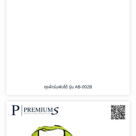
ถุงผ้าร่มพับได้ รุ่น AB-002B