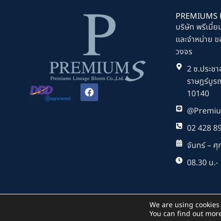
PREMIUMS L
บริษัท พรีเมี่ย
และจำหน่าย ขอ
วงจร
2 ซ.ประชาอ
ราษฎร์บูร
F
10140
a
c
@Premiu
e
b
02 428 8
o
o
จันทร์ – ศุก
k
08.30 น.- 
We are using cookies 
You can find out mor