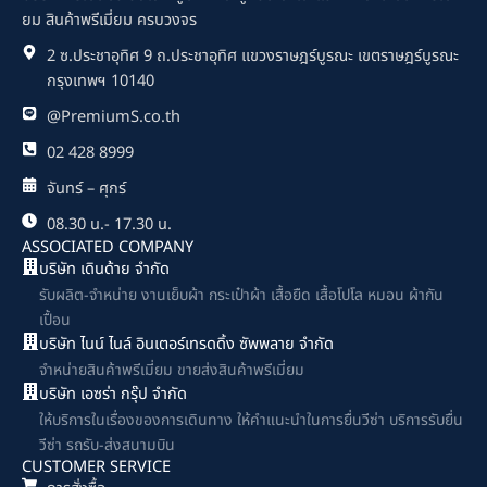
b
ยม สินค้าพรีเมี่ยม ครบวงจร
o
o
2 ซ.ประชาอุทิศ 9 ถ.ประชาอุทิศ แขวงราษฎร์บูรณะ เขตราษฎร์บูรณะ
k
กรุงเทพฯ 10140
@PremiumS.co.th
02 428 8999
จันทร์ – ศุกร์
08.30 น.- 17.30 น.
ASSOCIATED COMPANY
บริษัท เดินด้าย จำกัด
รับผลิต-จำหน่าย งานเย็บผ้า กระเป๋าผ้า เสื้อยืด เสื้อโปโล หมอน ผ้ากัน
เปื้อน
บริษัท ไนน์ ไนล์ อินเตอร์เทรดดิ้ง ซัพพลาย จำกัด
จำหน่ายสินค้าพรีเมี่ยม ขายส่งสินค้าพรีเมี่ยม
บริษัท เอซร่า กรุ๊ป จำกัด
ให้บริการในเรื่องของการเดินทาง ให้คำแนะนำในการยื่นวีซ่า บริการรับยื่น
วีซ่า รถรับ-ส่งสนามบิน
CUSTOMER SERVICE