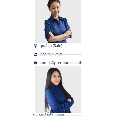
คุณอ้อม (Sale)
093-164-9426
aom.k@premiums.co.th
คุณตุ๊กติ๊ก (Sale)