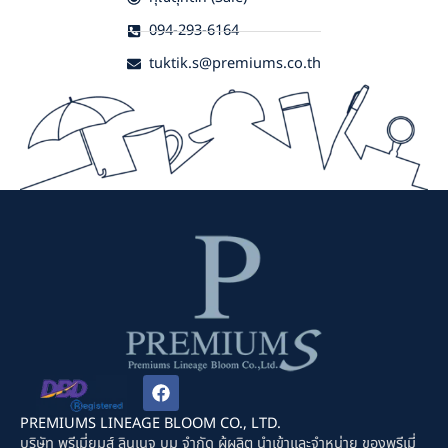
094-293-6164
tuktik.s@premiums.co.th
F
a
c
PREMIUMS LINEAGE BLOOM CO., LTD.
e
บริษัท พรีเมี่ยมส์ ลินเนจ บูม จำกัด ผู้ผลิต นำเข้าและจำหน่าย ของพรีเมี่