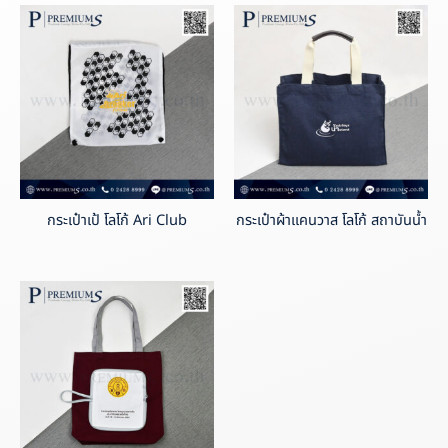
กระเป๋าเป้ โลโก้ Ari Club
กระเป๋าผ้าแคนวาส โลโก้ สถาบันน้ำ