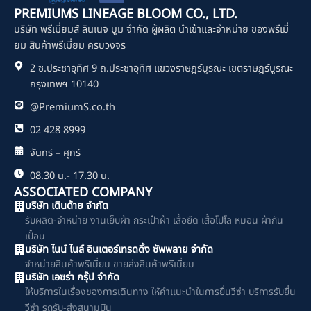
c
PREMIUMS LINEAGE BLOOM CO., LTD.
e
บริษัท พรีเมี่ยมส์ ลินเนจ บูม จำกัด ผู้ผลิต นำเข้าและจำหน่าย ของพรีเมี่
b
o
ยม สินค้าพรีเมี่ยม ครบวงจร
o
2 ซ.ประชาอุทิศ 9 ถ.ประชาอุทิศ แขวงราษฎร์บูรณะ เขตราษฎร์บูรณะ
k
กรุงเทพฯ 10140
@PremiumS.co.th
02 428 8999
จันทร์ – ศุกร์
08.30 น.- 17.30 น.
ASSOCIATED COMPANY
บริษัท เดินด้าย จำกัด
รับผลิต-จำหน่าย งานเย็บผ้า กระเป๋าผ้า เสื้อยืด เสื้อโปโล หมอน ผ้ากัน
เปื้อน
บริษัท ไนน์ ไนล์ อินเตอร์เทรดดิ้ง ซัพพลาย จำกัด
จำหน่ายสินค้าพรีเมี่ยม ขายส่งสินค้าพรีเมี่ยม
บริษัท เอซร่า กรุ๊ป จำกัด
ให้บริการในเรื่องของการเดินทาง ให้คำแนะนำในการยื่นวีซ่า บริการรับยื่น
วีซ่า รถรับ-ส่งสนามบิน