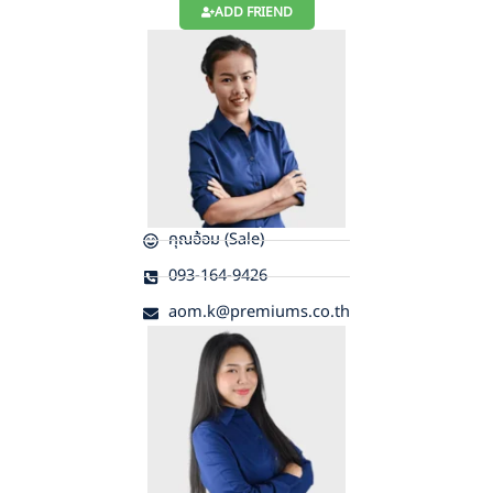
ADD FRIEND
คุณอ้อม (Sale)
093-164-9426
aom.k@premiums.co.th