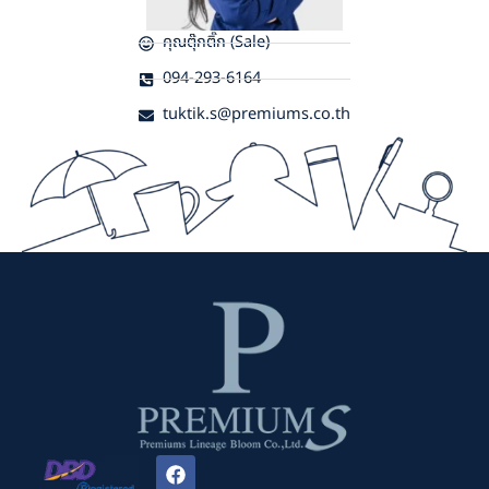
คุณตุ๊กติ๊ก (Sale)
094-293-6164
tuktik.s@premiums.co.th
F
a