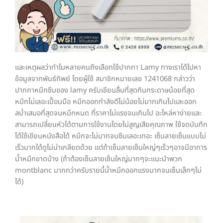
และเหตุผลว่าทำไมหลายคนถึงเลือกใช้ปากกา Lamy ทางเราได้ไปหา
ข้อมูลจากพันธ์ทิพย์ โดยผู้ใช้ สมาชิกหมายเลข 1241068 กล่าวว่า
ปากกาหมึกซึมของ lamy ครับเขียนลื่นที่สุดกินกระดาษน้อยที่สุด
หมึกไม่เลอะเปื้อนมือ หมึกออกกำลังดีไม่น้อยไม่มากเกินไปและออก
สม่ำเสมอที่สุดจนหมึกหมด ที่ราคาไม่แรงจนเกินไป อะไหล่หาง่ายและ
สามารถเปลี่ยนหัวได้ตามการใช้งานโดยไม่สูญเสียคุณภาพ ใช้จดบันทึก
ได้ใช้เขียนหนังสือได้ หมึกจะไม่มากจนซึมเลอะเทอะ เซ็นลายเซ็นแบบไม่
เร็วมากได้ดูไม่น่าเกลียดด้วย แต่ถ้าเซ็นลายเซ็นใหญ่ๆเร็วๆอาจมีอาการ
น้ำหมึกขาดบ้าง (ถ้าต้องเซ็นลายเซ็นใหญ่มากๆจะแนะนำพวก
montblanc มากกว่าครับรายนี้น้ำหมึกออกแรงมากจนเซ็นเล็กๆไม่
ได้)