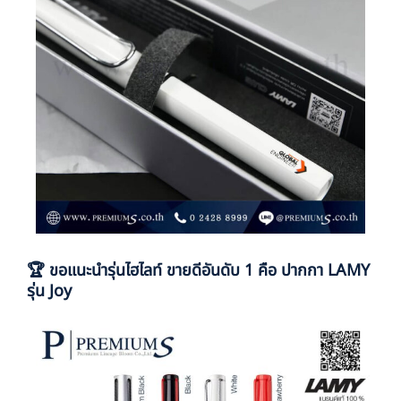
🏆 ขอแนะนำรุ่นไฮไลท์ ขายดีอันดับ 1 คือ ปากกา LAMY
รุ่น Joy