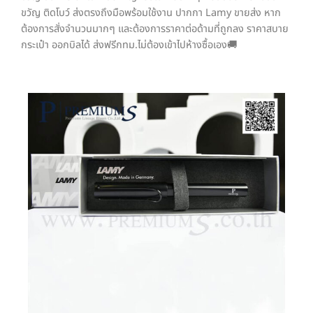
ขวัญ ติดโบว์ ส่งตรงถึงมือพร้อมใช้งาน ปากกา Lamy ขายส่ง หาก
ต้องการสั่งจำนวนมากๆ และต้องการราคาต่อด้ามที่ถูกลง ราคาสบาย
กระเป๋า ออกบิลได้ ส่งฟรีกทม.ไม่ต้องเข้าไปห้างซื้อเอง🚚