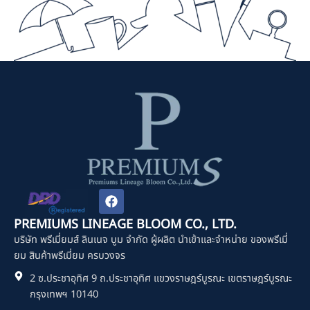
F
a
c
PREMIUMS LINEAGE BLOOM CO., LTD.
e
บริษัท พรีเมี่ยมส์ ลินเนจ บูม จำกัด ผู้ผลิต นำเข้าและจำหน่าย ของพรีเมี่
b
o
ยม สินค้าพรีเมี่ยม ครบวงจร
o
2 ซ.ประชาอุทิศ 9 ถ.ประชาอุทิศ แขวงราษฎร์บูรณะ เขตราษฎร์บูรณะ
k
กรุงเทพฯ 10140