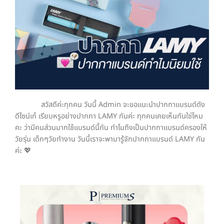
สวัสดีค่ะทุกคน วันนี้ Admin จะขอแนะนำปากกาแบรนด์ดัง
ดีไซน์เก๋ เรียบหรูอย่างปากกา LAMY กันค่ะ ทุกคนเคยเห็นกันใช่ไหม
คะ ว่ามีคนส่วนมากใช้แบรนด์นี้กัน ทำไมถึงเป็นปากกาแบรนด์ครองให้
วัยรุ่น เด็กๆวัยทำงาน วันนี้เราจะพามารู้จักปากกาแบรนด์ LAMY กัน
ค่ะ 💖