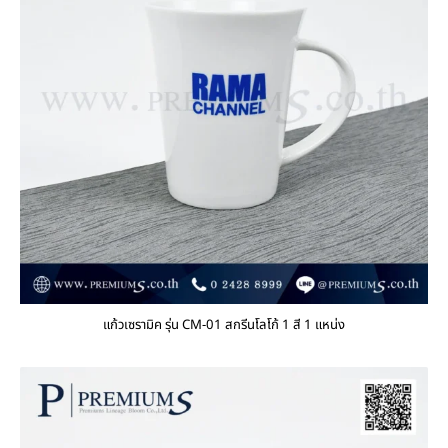
แก้วเซรามิค รุ่น CM-01 สกรีนโลโก้ 1 สี 1 แหน่ง