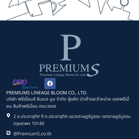
F
a
c
PREMIUMS LINEAGE BLOOM CO., LTD.
e
บริษัท พรีเมี่ยมส์ ลินเนจ บูม จำกัด ผู้ผลิต นำเข้าและจำหน่าย ของพรีเมี่
b
ยม สินค้าพรีเมี่ยม ครบวงจร
o
o
2 ซ.ประชาอุทิศ 9 ถ.ประชาอุทิศ แขวงราษฎร์บูรณะ เขตราษฎร์บูรณะ
k
กรุงเทพฯ 10140
@PremiumS.co.th