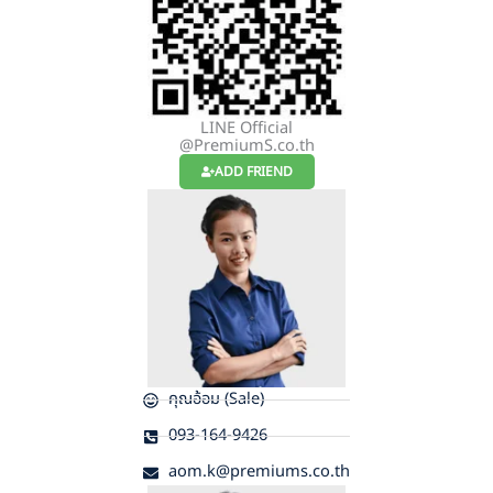
LINE Official
@PremiumS.co.th
ADD FRIEND
คุณอ้อม (Sale)
093-164-9426
aom.k@premiums.co.th