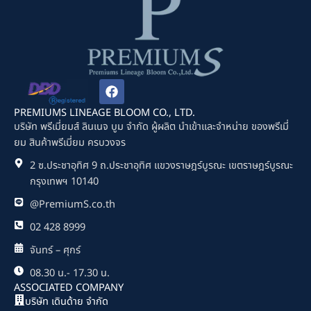
F
a
c
PREMIUMS LINEAGE BLOOM CO., LTD.
e
บริษัท พรีเมี่ยมส์ ลินเนจ บูม จำกัด ผู้ผลิต นำเข้าและจำหน่าย ของพรีเมี่
b
ยม สินค้าพรีเมี่ยม ครบวงจร
o
o
2 ซ.ประชาอุทิศ 9 ถ.ประชาอุทิศ แขวงราษฎร์บูรณะ เขตราษฎร์บูรณะ
k
กรุงเทพฯ 10140
@PremiumS.co.th
02 428 8999
จันทร์ – ศุกร์
08.30 น.- 17.30 น.
ASSOCIATED COMPANY
บริษัท เดินด้าย จำกัด