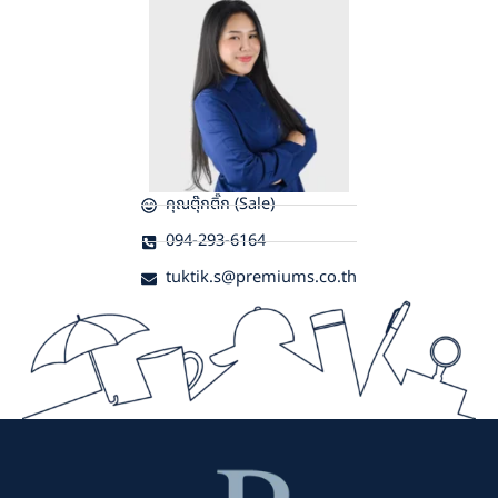
คุณตุ๊กติ๊ก (Sale)
094-293-6164
tuktik.s@premiums.co.th