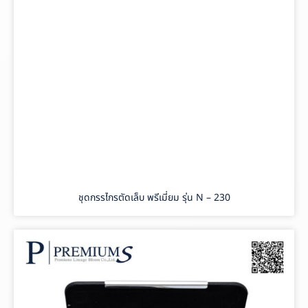
ชุดกรรไกรตัดเล็บ พรีเมี่ยม รุ่น N – 230