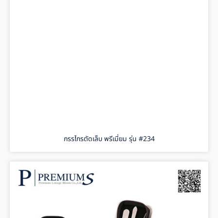
กรรไกรตัดเล็บ พรีเมี่ยม รุ่น #234