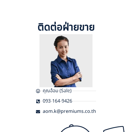
ติดต่อฝ่ายขาย
คุณอ้อม (Sale)
093-164-9426
aom.k@premiums.co.th