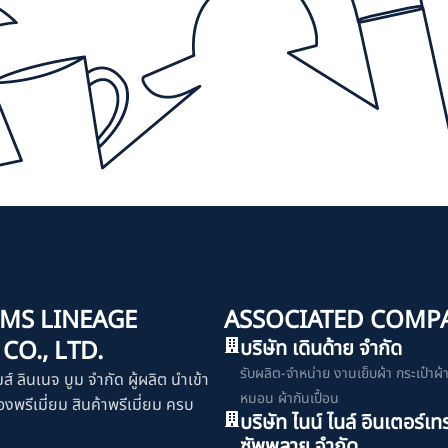
MS LINEAGE
ASSOCIATED COMP
O., LTD.
บริษัท เดินด้าย จำกัด
รับผลิต-จำหน่าย งานเย็บผ้า กระเป๋าผ้า เ
มส์ ลินเนจ บูม จำกัด ผู้ผลิต นำเข้า
หมอน ผ้ากันเปื้อน
งพรีเมี่ยม สินค้าพรีเมี่ยม ครบ
บริษัท ไนน์ ไนล์ อินเตอร์เท
ซัพพลาย จำกัด