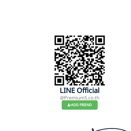
LINE Official
@PremiumS.co.th
ADD FRIEND