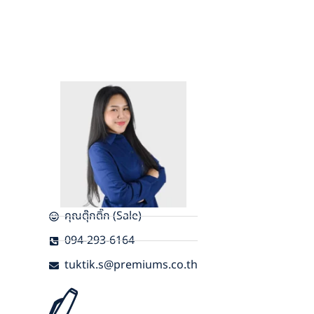
คุณตุ๊กติ๊ก (Sale)
094-293-6164
tuktik.s@premiums.co.th