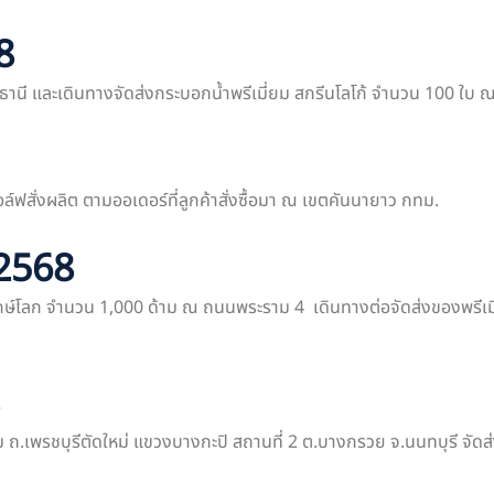
8
จ.ปทุมธานี และเดินทางจัดส่งกระบอกน้ำพรีเมี่ยม สกรีนโลโก้ จำนวน 100 ใ
ล์ฟสั่งผลิต ตามออเดอร์ที่ลูกค้าสั่งซื้อมา ณ เขตคันนายาว กทม.
 2568
ารักษ์โลก จำนวน 1,000 ด้าม ณ ถนนพระราม 4 เดินทางต่อจัดส่งของพรีเม
ม ถ.เพรชบุรีตัดใหม่ แขวงบางกะปิ สถานที่ 2 ต.บางกรวย จ.นนทบุรี จัด