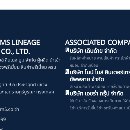
MS LINEAGE
ASSOCIATED COMP
O., LTD.
บริษัท เดินด้าย จำกัด
รับผลิต-จำหน่าย งานเย็บผ้า กระเป๋าผ้า เ
มส์ ลินเนจ บูม จำกัด ผู้ผลิต นำเข้า
หมอน ผ้ากันเปื้อน
งพรีเมี่ยม สินค้าพรีเมี่ยม ครบ
บริษัท ไนน์ ไนล์ อินเตอร์เท
ซัพพลาย จำกัด
ุทิศ 9 ถ.ประชาอุทิศ แขวง
จำหน่ายสินค้าพรีเมี่ยม ขายส่งสินค้าพร
ณะ เขตราษฎร์บูรณะ กรุงเทพฯ
บริษัท เอซร่า กรุ๊ป จำกัด
ให้บริการในเรื่องของการเดินทาง ให้ค
วีซ่า บริการรับยื่นวีซ่า รถรับ-ส่งสนามบ
mS.co.th
999
ร์