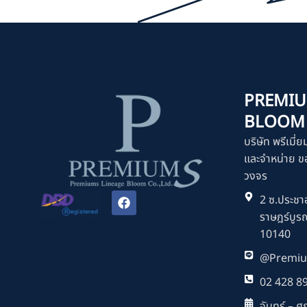
PREMIU
BLOOM C
บริษัท พรีเมี่ย
และจำหน่าย ขอ
วงจร
F
2 ซ.ประชาอ
a
ราษฎร์บูร
c
e
10140
b
o
@Premiu
o
k
02 428 8
จันทร์ – ศุก