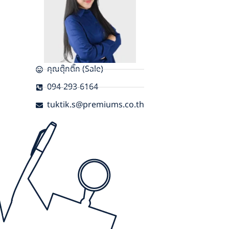
คุณตุ๊กติ๊ก (Sale)
094-293-6164
tuktik.s@premiums.co.th