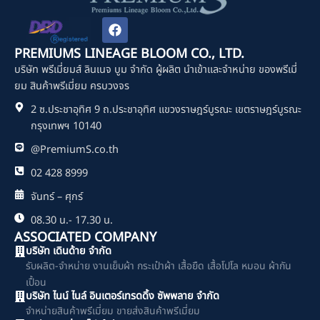
F
a
c
PREMIUMS LINEAGE BLOOM CO., LTD.
e
บริษัท พรีเมี่ยมส์ ลินเนจ บูม จำกัด ผู้ผลิต นำเข้าและจำหน่าย ของพรีเมี่
b
o
ยม สินค้าพรีเมี่ยม ครบวงจร
o
2 ซ.ประชาอุทิศ 9 ถ.ประชาอุทิศ แขวงราษฎร์บูรณะ เขตราษฎร์บูรณะ
k
กรุงเทพฯ 10140
@PremiumS.co.th
02 428 8999
จันทร์ – ศุกร์
08.30 น.- 17.30 น.
ASSOCIATED COMPANY
บริษัท เดินด้าย จำกัด
รับผลิต-จำหน่าย งานเย็บผ้า กระเป๋าผ้า เสื้อยืด เสื้อโปโล หมอน ผ้ากัน
เปื้อน
บริษัท ไนน์ ไนล์ อินเตอร์เทรดดิ้ง ซัพพลาย จำกัด
จำหน่ายสินค้าพรีเมี่ยม ขายส่งสินค้าพรีเมี่ยม