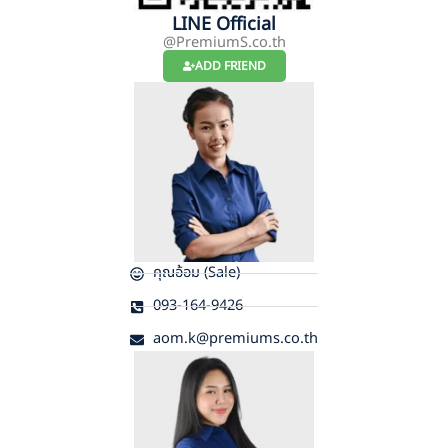
LINE Official
@PremiumS.co.th
ADD FRIEND
คุณอ้อม (Sale)
093-164-9426
aom.k@premiums.co.th