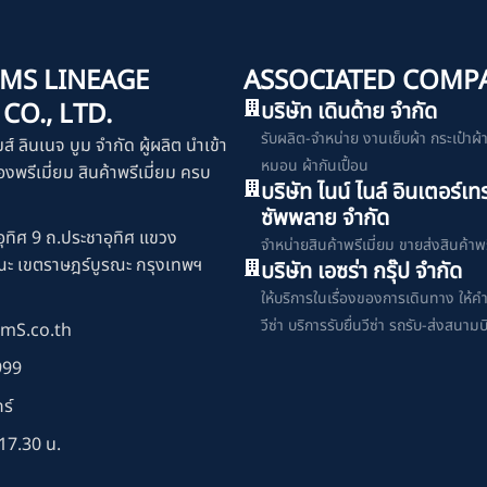
MS LINEAGE
ASSOCIATED COMP
O., LTD.
บริษัท เดินด้าย จำกัด
รับผลิต-จำหน่าย งานเย็บผ้า กระเป๋าผ้า เ
มส์ ลินเนจ บูม จำกัด ผู้ผลิต นำเข้า
หมอน ผ้ากันเปื้อน
งพรีเมี่ยม สินค้าพรีเมี่ยม ครบ
บริษัท ไนน์ ไนล์ อินเตอร์เท
ซัพพลาย จำกัด
ุทิศ 9 ถ.ประชาอุทิศ แขวง
จำหน่ายสินค้าพรีเมี่ยม ขายส่งสินค้าพร
ณะ เขตราษฎร์บูรณะ กรุงเทพฯ
บริษัท เอซร่า กรุ๊ป จำกัด
ให้บริการในเรื่องของการเดินทาง ให้ค
วีซ่า บริการรับยื่นวีซ่า รถรับ-ส่งสนามบ
mS.co.th
999
ร์
17.30 น.