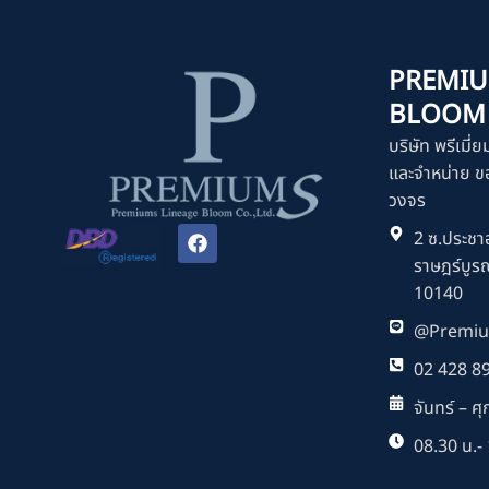
PREMIU
BLOOM C
บริษัท พรีเมี่ย
และจำหน่าย ขอ
วงจร
F
2 ซ.ประชาอ
a
ราษฎร์บูร
c
e
10140
b
o
@Premiu
o
k
02 428 8
จันทร์ – ศุก
08.30 น.- 