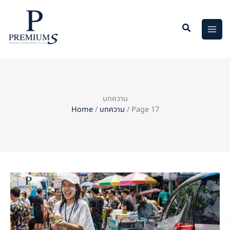
Skip
to
content
บทความ
Home
/
บทความ
/ Page 17
Page
Page
Page
Page
Page
Page
Page