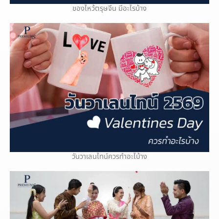
ของไหว้ตรุษจีน มีอะไรบ้าง
วันวาเลนไทน์ควรทำอะไบ้าง