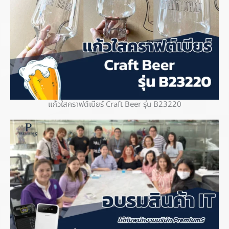
แก้วใสคราฟต์เบียร์ Craft Beer รุ่น B23220