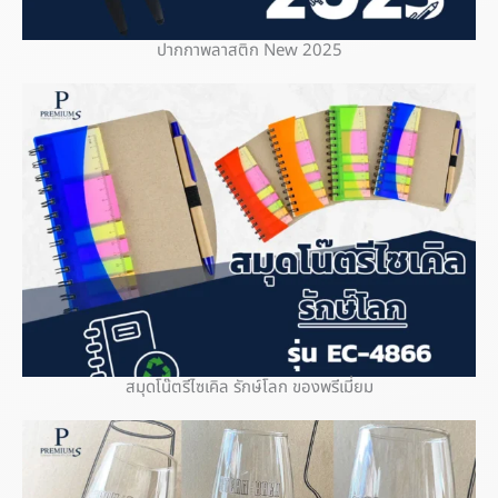
ปากกาพลาสติก New 2025
สมุดโน๊ตรีไซเคิล รักษ์โลก ของพรีเมี่ยม