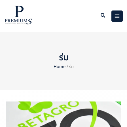
Skip
to
content
ร่ม
Home
/ ร่ม