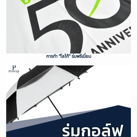
การทำ “โลโก้” ร่มพรีเมี่ยม