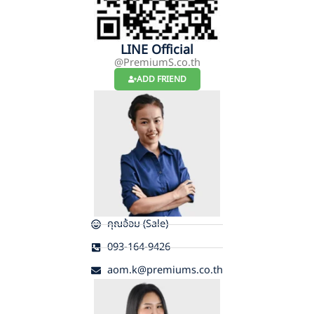
LINE Official
@PremiumS.co.th
ADD FRIEND
คุณอ้อม (Sale)
093-164-9426
aom.k@premiums.co.th