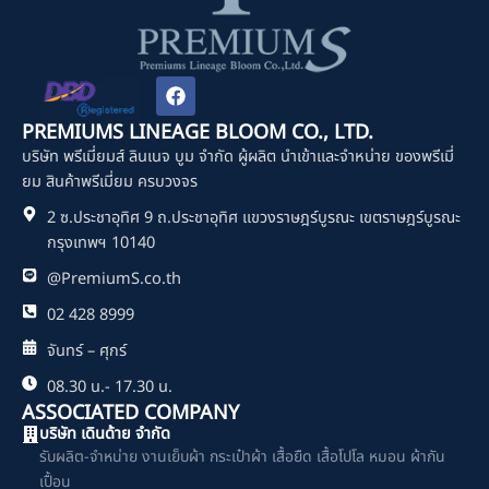
F
a
c
PREMIUMS LINEAGE BLOOM CO., LTD.
e
บริษัท พรีเมี่ยมส์ ลินเนจ บูม จำกัด ผู้ผลิต นำเข้าและจำหน่าย ของพรีเมี่
b
o
ยม สินค้าพรีเมี่ยม ครบวงจร
o
2 ซ.ประชาอุทิศ 9 ถ.ประชาอุทิศ แขวงราษฎร์บูรณะ เขตราษฎร์บูรณะ
k
กรุงเทพฯ 10140
@PremiumS.co.th
02 428 8999
จันทร์ – ศุกร์
08.30 น.- 17.30 น.
ASSOCIATED COMPANY
บริษัท เดินด้าย จำกัด
รับผลิต-จำหน่าย งานเย็บผ้า กระเป๋าผ้า เสื้อยืด เสื้อโปโล หมอน ผ้ากัน
เปื้อน