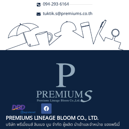
094-293-6164
tuktik.s@premiums.co.th
F
a
c
PREMIUMS LINEAGE BLOOM CO., LTD.
e
บริษัท พรีเมี่ยมส์ ลินเนจ บูม จำกัด ผู้ผลิต นำเข้าและจำหน่าย ของพรีเมี่
b