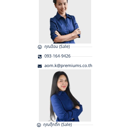
คุณอ้อม (Sale)
093-164-9426
aom.k@premiums.co.th
คุณตุ๊กติ๊ก (Sale)