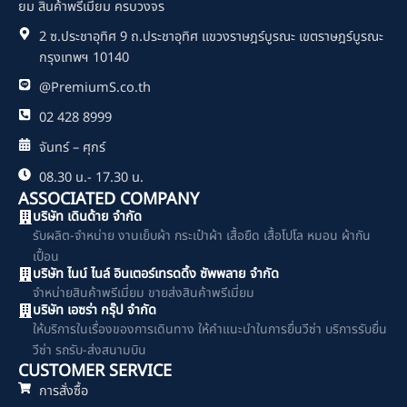
o
ยม สินค้าพรีเมี่ยม ครบวงจร
o
2 ซ.ประชาอุทิศ 9 ถ.ประชาอุทิศ แขวงราษฎร์บูรณะ เขตราษฎร์บูรณะ
k
กรุงเทพฯ 10140
@PremiumS.co.th
02 428 8999
จันทร์ – ศุกร์
08.30 น.- 17.30 น.
ASSOCIATED COMPANY
บริษัท เดินด้าย จำกัด
รับผลิต-จำหน่าย งานเย็บผ้า กระเป๋าผ้า เสื้อยืด เสื้อโปโล หมอน ผ้ากัน
เปื้อน
บริษัท ไนน์ ไนล์ อินเตอร์เทรดดิ้ง ซัพพลาย จำกัด
จำหน่ายสินค้าพรีเมี่ยม ขายส่งสินค้าพรีเมี่ยม
บริษัท เอซร่า กรุ๊ป จำกัด
ให้บริการในเรื่องของการเดินทาง ให้คำแนะนำในการยื่นวีซ่า บริการรับยื่น
วีซ่า รถรับ-ส่งสนามบิน
CUSTOMER SERVICE
การสั่งซื้อ