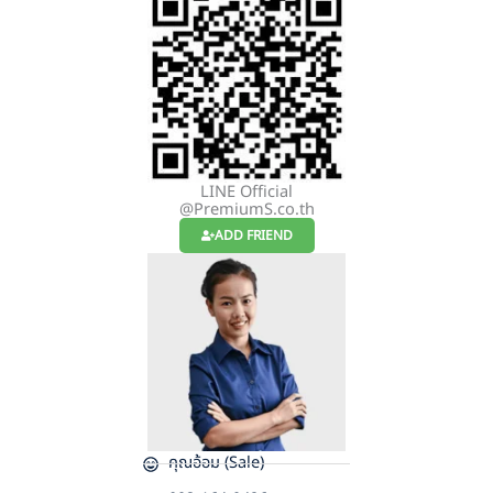
LINE Official
@PremiumS.co.th
ADD FRIEND
คุณอ้อม (Sale)