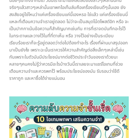
น้อยๆเขาถึงจำกันได้ วันนี้เราจะมาไขเคล็ดลับของสาวๆเหล่านั้นกัน
จริงๆแล้วสาวๆเหล่านั้นเขาพกไอเท็มลับคือเครื่องเขียนดีๆนั้นเอง ยัง
สงสัยอยู่ใช่ไหมว่าแค่เครื่องเขียนแค่นี้เองหรอ ใช่แล้ว แค่เครื่องเขียนนี่
แหละที่เตือนความจำเราอยู่ตลอด ไม่ว่าจะเป็นสมุดโน้ตโพสต์อิท หรือ จะ
เป็นปากกาเน้นข้อความก็สำคัญมากเช่นกัน การที่เราจดบันทึกอะไรไว้
ในกระดาษและวางไว้ในที่ที่ตาเห็น หรือ วางไว้อย่างเป็นระเบียบ
เรียบร้อยเราก็จะรู้อยู่ตลอดว่าต่อไปต้องทำอะไร เรื่องที่ผ่านมาสรุปออก
มาเป็นยังไง เพราะฉะนั้นเราควรให้ความสำคัญต่อสิ่งเล็กๆเหล่านี้เช่น
กันเพราะในตัวมันมีประโยชน์มากต่อชีวิตประจำวันของเราด้วยนะ
หลายๆคนคงไม่รู้ว่าควรมีอะไรบ้างวันนี้เราเลยจะมาแชร์ไอเทมที่ช่วย
เตือนความจำและควรพกไว้ พร้อมประโยชน์ของมัน รับรอบว่าใช้ดี
ราคาถูก และหาซื้อได้ง่ายแน่นอน