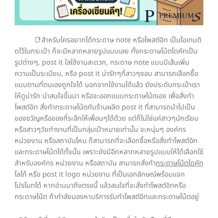
📑สำหรับใครอยากได้กระดาษ note หรือโพสต์อิท เป็นไอเทมติ
ดไว้ในกระเป๋า ก็จะมีหลากหลายรูปแบบเลย ทั้งกระดาษโน้ตไดคัทเป็น
รูปต่างๆ, post it ใสใช้งานสะดวก, กระดาษ note แบบมีเส้นเพิ่ม
ความเป็นระเบียบ, หรือ post it น่ารักๆที่สาวๆชอบ สามารถเลือกซื้อ
แบบตามที่ตนเองถูกใจได้ นอกจากใช้งานได้แล้ว ยังประดับกระเป๋าเรา
ให้ดูน่ารัก น่าสนใจขึ้นมา หรือจะออกแบบกระดาษโน้ตเอง เพื่อสั่งทำ
โพสต์อิท สั่งทำกระดาษโน้ตกับร้านผลิต post it ที่สามารถนำไปเป็น
ของขวัญหรือของที่ระลึกให้เพื่อนๆได้ด้วย แต่ก็ไม่ใช่แค่สาวๆนักเรียน
หรือสาวๆวัยทำงานที่เป็นกลุ่มเป้าหมายเท่านั้น จะหนุ่มๆ องค์กร
หน่วยงาน หรือสถาบันไหน ก็สามารถที่จะเลือกซื้อหรือสั่งทำโพสต์อิท
และกระดาษโน้ตได้ทั้งนั้น เพราะยังมีอีกหลากหลายรูปแบบให้ได้เลือกใช้
สำหรับองค์กร หน่วยงาน หรือสถาบัน สามารถสั่งทำ
กระดาษโน้ต
ไดคัท
โลโก้ หรือ post it logo หน่วยงาน ที่เป็นเอกลักษณ์พร้อมแจก
โปรโมทได้ หากอ่านมาถึงตรงนี้ แล้วสนใจที่จะสั่งทำโพสต์อิทหรือ
กระดาษโน้ต ถ้ากำลังมองหาบริการรับทำโพสต์อิทและกระดาษโน้ตอยู่