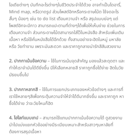
ไอเดียต่างๆ บันทึกอะไรต่างๆในชีวิตประจำได้ด้วย อาจทำเป็นไดอารี่,
Mind map, หรือวาดรูป ส่วนโพสต์อิทหรือกระดาษโน้ต ใช้จดอะไร
สั้นๆ น้อยๆ เช่น to do list เตือนความจำ หรือ สรุปแบบย่อๆ แต่
โพสต์อิทจะมีกาว สามารถแปะตามที่ต่างๆได้เพื่อให้เห็นง่าย ช่วยในการ
เตือนความจำ ส่วนกระดาษโน้ตสามารถใส่ไว้ในหนังสือ สำหรับเพิ่มเติม
เนื้อหา หรือใช้คั่นหนังสือได้อีกด้วย ทั้งสามอย่างจะฮิตในหมู่ มหาลัย
หรือ วัยทำงาน เพราะมันสะดวก และราคาถูกลายน่ารักสีสันสวยงาม
2. ปากกาเน้นข้อความ
– ใช้ในการเน้นจุดสำคัญ มองแล้วสะดุดตา และ
ทำให้เราจำมันได้ดียิ่งขึ้น มีให้เลือกหลายสี ราคาถูกซื้อได้ง่าย ฮิตในวัย
มัธยมขึ้นไป
3. ปากกาหลากสี
– ใช้ในการแยกประเภทของหหัวข้อต่างๆ และการที่
เราใช้หลายๆสีเพื่อกระตุ้นความจำให้จำได้ดีมากยิ่งขึ้น และราคาถูก หา
ซื้อได้ง่าย ว่าจะวัยไหนก็ฮิต
4. ไฮไลท์แบบเทป
– สามารถใช้แทนปากกาเน้นข้อความได้ ดูสวยงาม
นำไปแบ่งแยกหัวข้ออย่างมีระเบียบเหมาะสำหรับสาวๆมหาลัยที่
ต้องการสรุปเนื้อหา