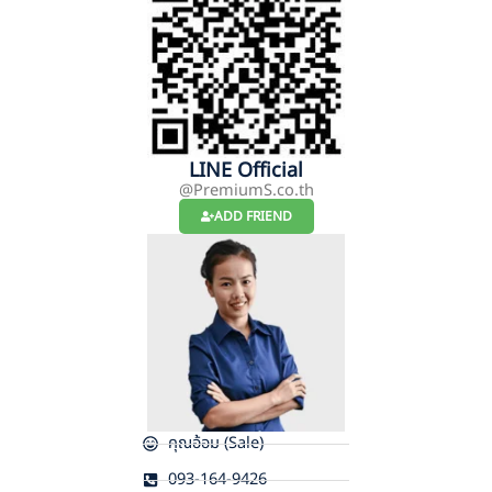
LINE Official
@PremiumS.co.th
ADD FRIEND
คุณอ้อม (Sale)
093-164-9426