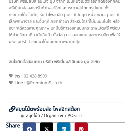
บริษัท พรีเมี่ยมส์ ลินเนจ บูม จำกัด
เป็นหนึ่งในตัวเลือกที่ดีของทุกคน
พรีเมี่ยมส์ของเรารับทำโพสต์อิทและกระดาษโน้ตทุกรูปแบบ ทั้ง
กระดาษโน้ตไดคัท, รับทำโพสต์อิท post it logo หน่วยงาน, post it
เล็กพกพาง่าย และอื่นๆที่เคยกล่าวมา สำหรับใครที่ไม่มีแบบในใจ หรือ
อยากได้ลวดลายคุณภาพ เรามีบริการออกแบบกระดาษโน้ตฟรี พร้อม
ให้คำปรึกษาเกี่ยวกับสินค้า ทั้งวัสดุ การออกแบบ และการผลิต เพื่อให้
ผลิต post it ออกมาได้ดีมีคุณภาพมากที่สุด
สนใจติดต่อสอบถาม บริษัท พรีเมี่ยมส์ ลินเนจ บูม จำกัด
💙 โทร
:
02 428 8999
💙 Line
: @PremiumS.co.th
สมุดโน๊ตพร้อมส่ง โพสอิทสต๊อก
สมุดโน๊ต / Organizer / POST IT
Share :