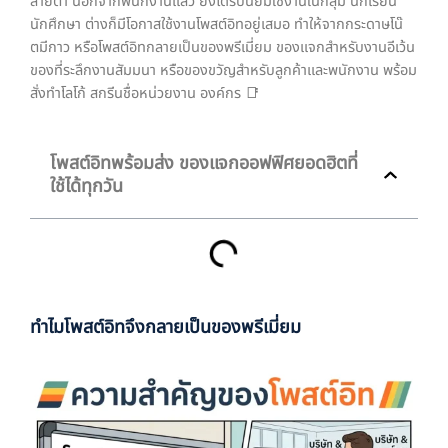
สายตา นอกจากพนักงานแล้ว ยังได้รับนิยมใช้งานในกลุ่ม นักเรียน
นักศึกษา ต่างก็มีโอกาสใช้งานโพสต์อิทอยู่เสมอ ทำให้จากกระดาษโน๊
ตมีกาว หรือโพสต์อิทกลายเป็นของพรีเมี่ยม ของแจกสำหรับงานอีเว้น
ของที่ระลึกงานสัมมนา หรือของขวัญสำหรับลูกค้าและพนักงาน พร้อม
สั่งทำโลโก้ สกรีนชื่อหน่วยงาน องค์กร 📑
โพสต์อิทพร้อมส่ง ของแจกออฟฟิศยอดฮิตที่
ใช้ได้ทุกวัน
ทำไมโพสต์อิทจึงกลายเป็นของพรีเมี่ยม