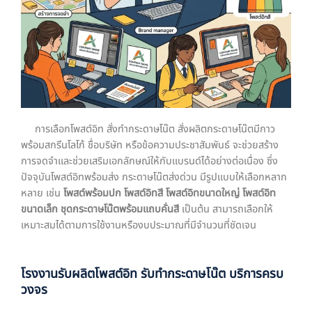
การเลือกโพสต์อิท สั่งทำกระดาษโน๊ต สั่งผลิตกระดาษโน๊ตมีกาว
พร้อมสกรีนโลโก้ ชื่อบริษัท หรือข้อความประชาสัมพันธ์ จะช่วยสร้าง
การจดจำและช่วยเสริมเอกลักษณ์ให้กับแบรนด์ได้อย่างต่อเนื่อง ซึ่ง
ปัจจุบันโพสต์อิทพร้อมส่ง กระดาษโน๊ตส่งด่วน มีรูปแบบให้เลือกหลาก
หลาย เช่น
โพสต์พร้อมปก โพสต์อิทสี โพสต์อิทขนาดใหญ่ โพสต์อิท
ขนาดเล็ก ชุดกระดาษโน๊ตพร้อมแถบคั่นสี
เป็นต้น สามารถเลือกให้
เหมาะสมได้ตามการใช้งานหรืองบประมาณที่มีจำนวนที่ชัดเจน
โรงงานรับผลิตโพสต์อิท รับทำกระดาษโน๊ต บริการครบ
วงจร