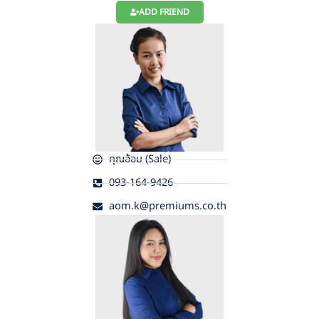
ADD FRIEND
คุณอ้อม (Sale)
093-164-9426
aom.k@premiums.co.th