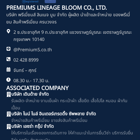
c
PREMIUMS LINEAGE BLOOM CO., LTD.
e
บริษัท พรีเมี่ยมส์ ลินเนจ บูม จำกัด ผู้ผลิต นำเข้าและจำหน่าย ของพรีเมี่
b
o
ยม สินค้าพรีเมี่ยม ครบวงจร
o
2 ซ.ประชาอุทิศ 9 ถ.ประชาอุทิศ แขวงราษฎร์บูรณะ เขตราษฎร์บูรณะ
k
กรุงเทพฯ 10140
@PremiumS.co.th
02 428 8999
จันทร์ – ศุกร์
08.30 น.- 17.30 น.
ASSOCIATED COMPANY
บริษัท เดินด้าย จำกัด
รับผลิต-จำหน่าย งานเย็บผ้า กระเป๋าผ้า เสื้อยืด เสื้อโปโล หมอน ผ้ากัน
เปื้อน
บริษัท ไนน์ ไนล์ อินเตอร์เทรดดิ้ง ซัพพลาย จำกัด
จำหน่ายสินค้าพรีเมี่ยม ขายส่งสินค้าพรีเมี่ยม
บริษัท เอซร่า กรุ๊ป จำกัด
ให้บริการในเรื่องของการเดินทาง ให้คำแนะนำในการยื่นวีซ่า บริการรับยื่น