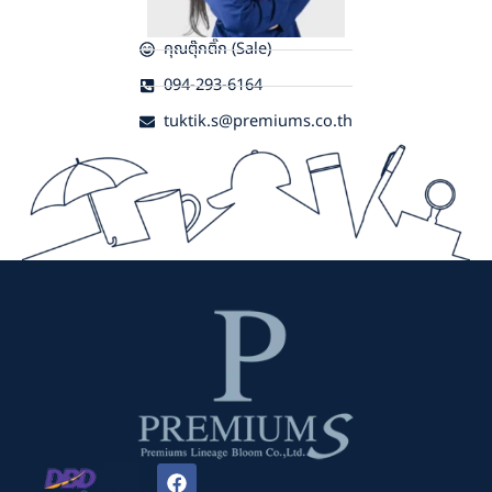
คุณตุ๊กติ๊ก (Sale)
094-293-6164
tuktik.s@premiums.co.th
F
a