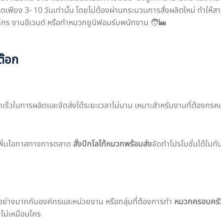
พียง 3- 10 วันเท่านั้น โดยไม่ต้องผ่านกระบวนการสั่งผลิตใหม่ ทำให
์กร งานอีเวนต์ หรือทำหมวกยูนิฟอมร์มพนักงาน
🧑‍🏭
ต๊อก
ร็วในการผลิตและจัดส่งได้ระยะเวลาไม่นาน เหมาะสำหรับงานที่ต้องกรหมว
ยเพิ่มโอกาสทางการตลาด
สั่งปักโลโก้หมวกพร้อมส่ง
จัดทำโปรโมชั่นได้ในทั
์เป็นอย่างมากกับองค์กรและหน่วยงาน หรือกลุ่มที่ต้องการทำ
หมวกครอบครั
ไม่เหมือนใคร