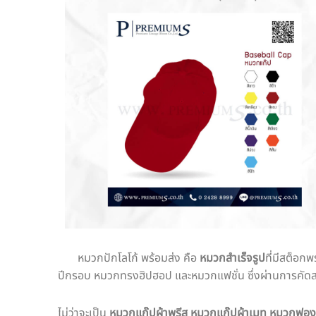
หมวกปักโลโก้ พร้อมส่ง คือ
หมวกสำเร็จรูป
ที่มีสต็อก
ปีกรอบ หมวกทรงฮิปฮอป และหมวกแฟชั่น ซึ่งผ่านการคัดสรร
ไม่ว่าจะเป็น
หมวกแก๊ปผ้าพรีส
หมวกแก๊ปผ้าเมท หมวกฟองน้