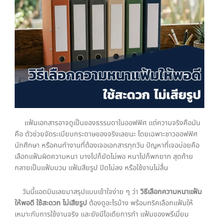
แฟ้มเอกสารอาจดูเป็นของธรรมดาในออฟฟิศ แต่ความจริงคือมัน
คือ ตัวช่วยจัดระเบียบกระดาษของจริงเลยนะ โดยเฉพาะชาวออฟฟิศ
นักศึกษา หรือคนทำงานที่ต้องเจอเอกสารทุกวัน ปัญหาที่เจอบ่อยคือ
เลือกแฟ้มผิดความหนา บางไปก็ยัดไม่พอ หนาไปก็พกยาก สุดท้าย
กลายเป็นแฟ้มบวม แฟ้มสียรูป ปิดไม่ลง หรือใช้งานไม่ลื่น
วันนี้แอดมินเลยมาสรุปแบบเข้าใจง่าย ๆ ว่า
วิธีเลือกความหนาแฟ้ม
ให้พอดี ใช้สะดวก ไม่เสียรูป
ต้องดูอะไรบ้าง พร้อมทริคเลือกแฟ้มให้
เหมาะกับการใช้งานจริง และยังมีไอเดียการทำ แฟ้มของพรีเมี่ยม