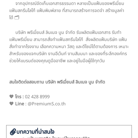
จากอุปกรณ์จัดเก็บเอกสารธรรมดา หลายเป็นแฟ้มของพรีเมี่ยม
แฟ้มสกรีนโลโก้ แฟ้มพิมพ์ลาย ที่สามารถสร้างการจดจำ สร้างมูลค่า
ได้ 🗂️
บริษัท พรีเมี่ยมส์ ลินเนจ บูม จำกัด รับผลิตแฟ้มเอกสาร รับทำ
แฟ้มพรีเมี่ยม สามารถสั่งทำแฟ้มสกรีนโลโก้ สั่งผลิตแฟ้มบริษัท แฟ้ม
สั่งทำจากโรงงาน เลือกความหนา วัสดุ และดีไซน์ได้ตามต้องการ เหมาะ
สำหรับของแจกบริษัท งานอีเว้นท์ งานสัมมนา และของที่ระลึกองค์กร
ช่วยให้แบรนด์ของคุณดูมืออาชีพ และอยู่ในมือผู้ใช้ทุกวัน
สนใจติดต่อสอบถาม บริษัท พรีเมี่ยมส์ ลินเนจ บูม จำกัด
💙 โทร
:
02 428 8999
💙 Line
: @PremiumS.co.th
บทความที่น่าสนใจ