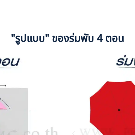
"รูปแบบ" ของร่มพับ 4 ตอน