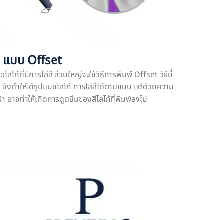
แบบ Offset
ือโลโก้ที่มีการไล่สี ส่วนใหญ่จะใช้วิธีการพิมพ์ Offset วิธีนี้
 จึงทำให้ได้รูปแบบโลโก้ การไล่สีได้ตามแบบ แต่ด้วยความ
็นผ้า อาจทำให้เกิดการดูดซึมของสีโลโก้ที่พิมพ์ลงไป