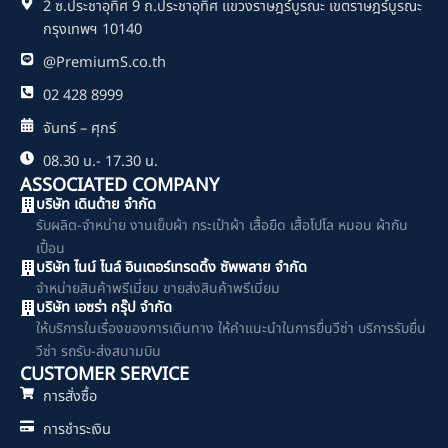
2 ซ.ประชาอุทิศ 9 ถ.ประชาอุทิศ แขวงราษฎร์บูรณะ เขตราษฎร์บูรณะ
k
กรุงเทพฯ 10140
@PremiumS.co.th
02 428 8999
จันทร์ – ศุกร์
08.30 น.- 17.30 น.
ASSOCIATED COMPANY
บริษัท เดินด้าย จำกัด
รับผลิต-จำหน่าย งานเย็บผ้า กระเป๋าผ้า เสื้อยืด เสื้อโปโล หมอน ผ้ากัน
เปื้อน
บริษัท ไนน์ ไนล์ อินเตอร์เทรดดิ้ง ซัพพลาย จำกัด
จำหน่ายสินค้าพรีเมี่ยม ขายส่งสินค้าพรีเมี่ยม
บริษัท เอซร่า กรุ๊ป จำกัด
ให้บริการในเรื่องของการเดินทาง ให้คำแนะนำในการยื่นวีซ่า บริการรับยื่น
วีซ่า รถรับ-ส่งสนามบิน
CUSTOMER SERVICE
การสั่งซื้อ
การชำระเงิน