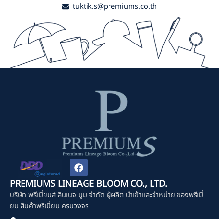
tuktik.s@premiums.co.th
F
a
c
PREMIUMS LINEAGE BLOOM CO., LTD.
e
บริษัท พรีเมี่ยมส์ ลินเนจ บูม จำกัด ผู้ผลิต นำเข้าและจำหน่าย ของพรีเมี่
b
o
ยม สินค้าพรีเมี่ยม ครบวงจร
o