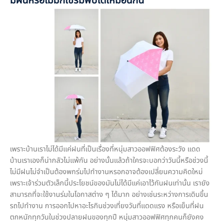
มีฝนหรือไม่มีก็ใช้ร่มพับได้เหมือนกัน
เพราะบ้านเราไม่ได้มีแค่ฝนที่เป็นเรื่องที่หนุ่มสาวออฟฟิศต้องระวัง แดด
บ้านเราเองก็น่ากลัวไม่แพ้กัน อย่างนั้นแล้วถ้าใครจะบอกว่าวันนี้หรือช่วงนี้
ไม่มีฝนไม่จำเป็นต้องพกร่มไปทำงานหรอกอาจต้องเปลี่ยนความคิดใหม่
เพราะเจ้าร่วมตัวเล็กนี้ประโยชน์ของมันไม่ได้มีแค่เอาไว้กันฝนเท่านั้น เรายัง
สามารถที่จะใช้งานร่มในโอกาสต่าง ๆ ได้มาก อย่างเช่นระหว่างการเดินขึ้น
รถไปทำงาน การออกไปหาอะไรกินช่วงเที่ยงวันที่แดดแรง หรือเย็นที่ฝน
ตกหนักทุกวันในช่วงปลายฝนของทุกปี หนุ่มสาวออฟฟิศทุกคนก็ยังคง