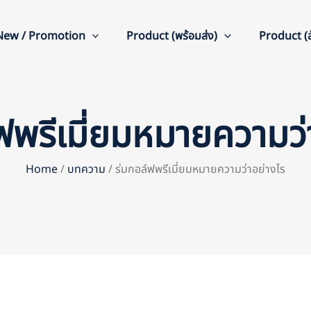
New / Promotion
Product (พร้อมส่ง)
Product (สั
ฟพรีเมี่ยมหมายความว่
Home
/
บทความ
/ ร่มกอล์ฟพรีเมี่ยมหมายความว่าอย่างไร