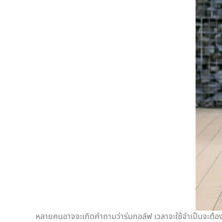
หลายคนอาจจะเกิดคำถามว่าร่มกอล์ฟ เวลาจะใช้จำเป็นจะต้องใช้