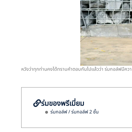
หวังว่าทุกท่านคงได้ทราบคำตอบกันไปแล้วว่า ร่มกอล์ฟมีความพร
ร่มของพรีเมี่ยม
ร่มกอล์ฟ / ร่มกอล์ฟ 2 ชั้น