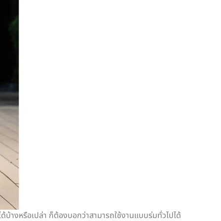
ด้บ้างหรือเปล่า ก็ต้องบอกว่าสามารถใช้งานแบบร่มทั่วไปได้