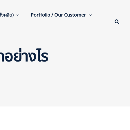
่งผลิต)
Portfolio / Our Customer
าอย่างไร