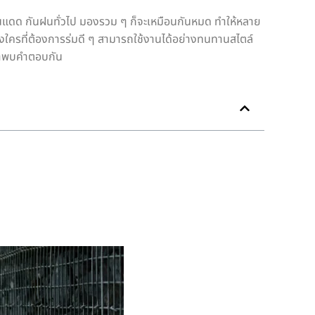
กันแดด กันฝนทั่วไป มองรวม ๆ ก็จะเหมือนกันหมด ทำให้หลาย
ซึ่งใครที่ต้องการร่มดี ๆ สามารถใช้งานได้อย่างทนทานสไตล์
ไรมาพบคำตอบกัน