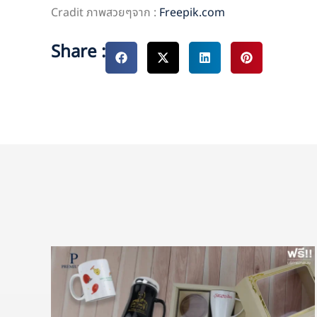
Cradit ภาพสวยๆจาก :
Freepik.com
Share :