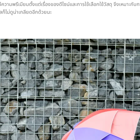
ีความพรีเมียมตั้งแต่เรื่องของดีไซน์และการใช้เลือกใช้วัสดุ จึงเหมาะกับ
็ไม่ดูน่าเกลียดอีกด้วยนะ