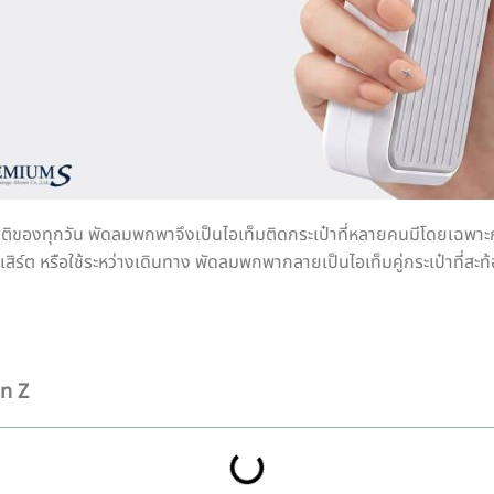
ของทุกวัน พัดลมพกพาจึงเป็นไอเท็มติดกระเป๋าที่หลายคนมีโดยเฉพาะ
อนเสิร์ต หรือใช้ระหว่างเดินทาง พัดลมพกพากลายเป็นไอเท็มคู่กระเป๋าที่ส
en Z