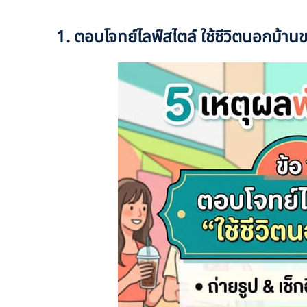
1. ตอบโจทย์ไลฟ์สไตล์ ใช้ชีวิตนอกบ้า