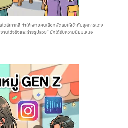
ตล์เกาหลี ทำให้หลายคนเลือกพัดลมให้เข้ากับลุคการแต่ง
ช้งานได้จริงและถ่ายรูปสวย” มักได้รับความนิยมเสมอ