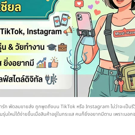
ัดลมขายส่ง ถูกพูดถึงบน TikTok หรือ Instagram ไม่ว่าจะเป็นรีวิว รุ่น
นรุ่นใหม่ได้ง่ายขึ้นเมื่อสินค้าอยู่ในกระแส คนก็ยิ่งอยากมีตาม เพราะนอ