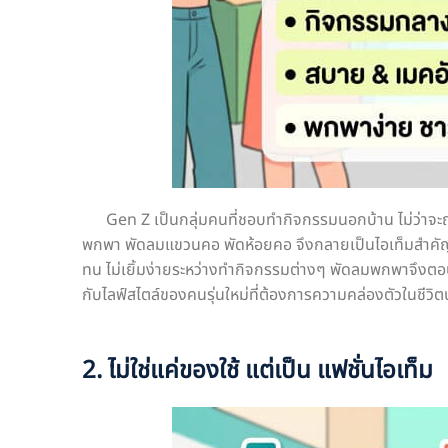
Gen Z เป็นกลุ่มคนที่ชอบทำกิจกรรมนอกบ้าน ไม่ว่าจะถ่าย
พกพา พัดลมแขวนคอ พัดห้อยคอ จึงกลายเป็นไอเท็มสำคัญที่ช
ทน ไม่เยิ้มง่ายระหว่างทำกิจกรรมต่างๆ พัดลมพกพาจึงตอบโจท
กับไลฟ์สไตล์ของคนรุ่นใหม่ที่ต้องการความคล่องตัวในชีวิต
2. ไม่ใช่แค่ของใช้ แต่เป็น แฟชั่นไอเท็ม