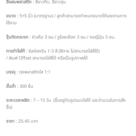
สีแผ่นพลาสติก
:
สีขาวทึบ, สีขาวขุ่น
ขนาด
: 5×5
นิ้ว (มาตรฐาน) / ลูกค้าสามารถกำหนดขนาดได้เองตามการ
ใช้งาน
จุ๊บติดกระจก
:
หัวเห็ด 3 ซม.
/ รูร้อยเชือก
3
ซม./ คอญี่ปุ่น 5 ซม.
การทำโลโก้
:
ซิลค์สกรีน 1-3 สี (สีตาย ไม่สามารถไล่สีได้)
/
พิมพ์
Offset
สามารถไล่สีได้ หรือเป็นรูปภาพได้
บรรจุ
:
ถุงพลาสติกใส 1
:1
ขั้นต่ำ
: 300
ชิ้น
ระยะเวลาผลิต
: 7 – 15
วัน
(
ขึ้นอยู่กับรูปแบบโลโก้ และจำนวนในการสั่ง
ซื้อ)
ราคา
: 25-45
บาท