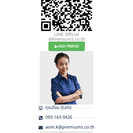
LINE Official
@PremiumS.co.th
ADD FRIEND
คุณอ้อม (Sale)
093-164-9426
aom.k@premiums.co.th