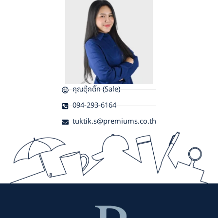
คุณตุ๊กติ๊ก (Sale)
094-293-6164
tuktik.s@premiums.co.th