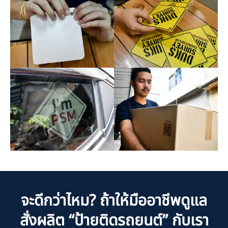
จะดีกว่าไหม? ถ้าให้มืออาชีพดูแล
สั่งผลิต “ป้ายติดรถยนต์” กับเรา