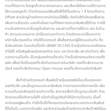
กระจกแน่นเป็นอย่างดี เพื่อแขวนสิ่งของหรือห้อยป้ายพิมพ์ข้อความได้
ตามที่ต้องการ โดยลูกค้าสามารถออกแบบ และเลือกใส่ข้อความได้ตามการ
ใช้งานของลูกค้า ป้ายติดรถยนต์พิมพ์โลโก้ได้ตั้งแต่งาน 1 สี ไปจนถึงงาน
Offset ส่วนใหญ่ป้ายติดกระจกมักนิยมใช้สีพื้น ตัดกับสีตัวอักษรเพื่อช่วย
เพิ่มความโดดเด่น มองเห็นข้อความที่ต้องการประชาสัมพันธ์ได้ง่าย การใช้
งานป้ายติดกระจกขึ้นอยู่กับข้อความ และสถานที่ในการใช้งาน เช่น ในร้าน
ค้า สถานประกอบการ มักใช้บอกเวลาทำการ ป้ายติดกระจกใช้บอกการ
บริการอื่นๆของร้าน หรือใช้ในรถยนต์ เพื่อสื่อสารแก่ผู้ใช้ถนนร่วมกัน คือ
มือใหม่หัดขับ ในรถคันนี้มีเด็ก (BABY IN CAR) ป้ายจุ๊บติดกระจกยังนิยม
ทำโลโก้ หรือสัญลักษณ์ขององค์กร คณะ มหาวิทยาลัย สถาบันต่างๆ เพื่อ
บอกความเป็นทีม เป็นกลุ่มองค์กรเดียวกัน ป้ายจุ๊บติดรถยนต์สามารถสั่ง
ผลิต เพื่อนำไปเป็นของที่ระลึกกิจกรรมภายในบริษัท ของที่ระลึกงานบาย
เนียร์ ของที่ระลึกกิจกรรม Open House ของที่ระลึกงานเปิดตัวสินค้า
สั่งทำป้ายติดรถยนต์ สั่งผลิตป้ายจุ๊บของพรีเมี่ยมเป็นของแจก
ของทีระลึก และเป็นรูปแบบประชาสัมพันธ์ ทางการตลาดอีกทางหนึ่ง เพิ่ม
ความเป็นเอกลักษณ์น่าจดจำมากขึ้น สามารถสั่งทำเป็นรูปแบบไดคัท ป้าย
ติดรถยนต์ไดคัทตามโลโก้ หรือทำเป็นรูปสินค้าให้มีความโดดเด่น เป็นที่
จดจำของผู้พบเห็น ทำให้เป็นได้ทั้งของตกแต่งและสามารถประชาสัมพันธ์
ได้ไปในตัว นอกจากรับผลิต และจำหน่ายแผ่นป้ายติดกระจกสินค้าพรีเมี่ยม