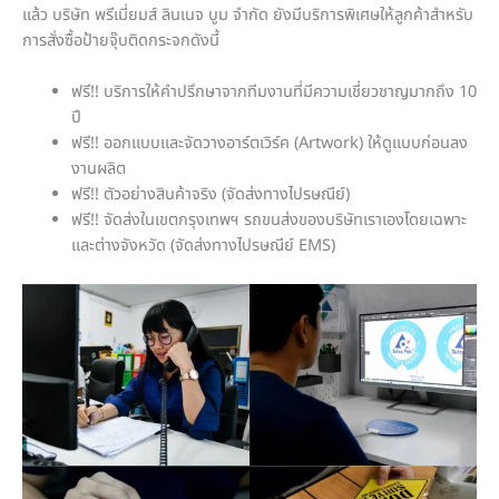
แล้ว บริษัท พรีเมี่ยมส์ ลินเนจ บูม จำกัด ยังมีบริการพิเศษให้ลูกค้าสำหรับ
การสั่งซื้อป้ายจุ๊บติดกระจกดังนี้
ฟรี!! บริการให้คำปรึกษาจากทีมงานที่มีความเชี่ยวชาญมากถึง 10
ปี
ฟรี!! ออกแบบและจัดวางอาร์ตเวิร์ค (Artwork) ให้ดูแบบก่อนลง
งานผลิต
ฟรี!! ตัวอย่างสินค้าจริง (จัดส่งทางไปรษณีย์)
ฟรี!! จัดส่งในเขตกรุงเทพฯ รถขนส่งของบริษัทเราเองโดยเฉพาะ
และต่างจังหวัด (จัดส่งทางไปรษณีย์ EMS)