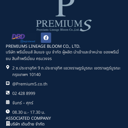
F
a
c
PREMIUMS LINEAGE BLOOM CO., LTD.
e
บริษัท พรีเมี่ยมส์ ลินเนจ บูม จำกัด ผู้ผลิต นำเข้าและจำหน่าย ของพรีเมี่
b
ยม สินค้าพรีเมี่ยม ครบวงจร
o
o
2 ซ.ประชาอุทิศ 9 ถ.ประชาอุทิศ แขวงราษฎร์บูรณะ เขตราษฎร์บูรณะ
k
กรุงเทพฯ 10140
@PremiumS.co.th
02 428 8999
จันทร์ – ศุกร์
08.30 น.- 17.30 น.
ASSOCIATED COMPANY
บริษัท เดินด้าย จำกัด