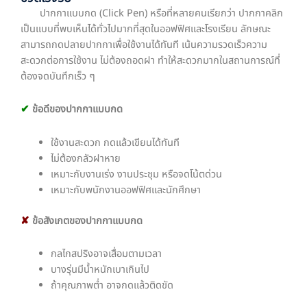
ปากกาแบบกด (Click Pen) หรือที่หลายคนเรียกว่า ปากกาคลิก
เป็นแบบที่พบเห็นได้ทั่วไปมากที่สุดในออฟฟิศและโรงเรียน ลักษณะ
สามารถกดปลายปากกาเพื่อใช้งานได้ทันที เน้นความรวดเร็วความ
สะดวกต่อการใช้งาน ไม่ต้องถอดฝา ทำให้สะดวกมากในสถานการณ์ที่
ต้องจดบันทึกเร็ว ๆ
✔
ข้อดีของปากกาแบบกด
ใช้งานสะดวก กดแล้วเขียนได้ทันที
ไม่ต้องกลัวฝาหาย
เหมาะกับงานเร่ง งานประชุม หรือจดโน้ตด่วน
เหมาะกับพนักงานออฟฟิศและนักศึกษา
✘
ข้อสังเกตของปากกาแบบกด
กลไกสปริงอาจเสื่อมตามเวลา
บางรุ่นมีน้ำหนักเบาเกินไป
ถ้าคุณภาพต่ำ อาจกดแล้วติดขัด