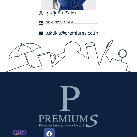
คุณตุ๊กติ๊ก (Sale)
094-293-6164
tuktik.s@premiums.co.th
F
a