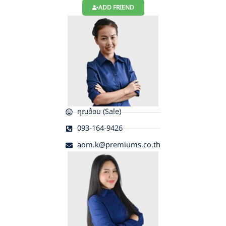
ADD FRIEND
คุณอ้อม (Sale)
093-164-9426
aom.k@premiums.co.th