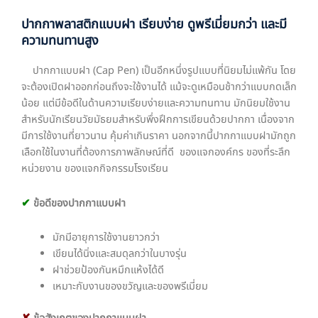
ปากกาพลาสติกแบบฝา เรียบง่าย ดูพรีเมี่ยมกว่า และมี
ความทนทานสูง
ปากกาแบบฝา (Cap Pen) เป็นอีกหนึ่งรูปแบบที่นิยมไม่แพ้กัน โดย
จะต้องเปิดฝาออกก่อนถึงจะใช้งานได้ แม้จะดูเหมือนช้ากว่าแบบกดเล็ก
น้อย แต่มีข้อดีในด้านความเรียบง่ายและความทนทาน มักนิยมใช้งาน
สำหรับนักเรียนวัยมัธยมสำหรับพึ่งฝึกการเขียนด้วยปากกา เนื่องจาก
มีการใช้งานที่ยาวนาน คุ้มค่าเกินราคา นอกจากนี้ปากกาแบบฝามักถูก
เลือกใช้ในงานที่ต้องการภาพลักษณ์ที่ดี ของแจกองค์กร ของที่ระลึก
หน่วยงาน ของแจกกิจกรรมโรงเรียน
✔
ข้อดีของปากกาแบบฝา
มักมีอายุการใช้งานยาวกว่า
เขียนได้นิ่งและสมดุลกว่าในบางรุ่น
ฝาช่วยป้องกันหมึกแห้งได้ดี
เหมาะกับงานของขวัญและของพรีเมี่ยม