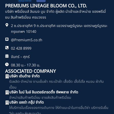
c
PREMIUMS LINEAGE BLOOM CO., LTD.
e
บริษัท พรีเมี่ยมส์ ลินเนจ บูม จำกัด ผู้ผลิต นำเข้าและจำหน่าย ของพรีเมี่
b
o
ยม สินค้าพรีเมี่ยม ครบวงจร
o
2 ซ.ประชาอุทิศ 9 ถ.ประชาอุทิศ แขวงราษฎร์บูรณะ เขตราษฎร์บูรณะ
k
กรุงเทพฯ 10140
@PremiumS.co.th
02 428 8999
จันทร์ – ศุกร์
08.30 น.- 17.30 น.
ASSOCIATED COMPANY
บริษัท เดินด้าย จำกัด
รับผลิต-จำหน่าย งานเย็บผ้า กระเป๋าผ้า เสื้อยืด เสื้อโปโล หมอน ผ้ากัน
เปื้อน
บริษัท ไนน์ ไนล์ อินเตอร์เทรดดิ้ง ซัพพลาย จำกัด
จำหน่ายสินค้าพรีเมี่ยม ขายส่งสินค้าพรีเมี่ยม
บริษัท เอซร่า กรุ๊ป จำกัด
ให้บริการในเรื่องของการเดินทาง ให้คำแนะนำในการยื่นวีซ่า บริการรับยื่น
วีซ่า รถรับ-ส่งสนามบิน