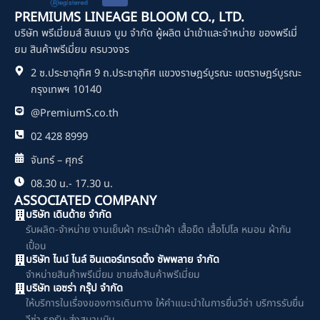
c
PREMIUMS LINEAGE BLOOM CO., LTD.
e
บริษัท พรีเมี่ยมส์ ลินเนจ บูม จำกัด ผู้ผลิต นำเข้าและจำหน่าย ของพรีเมี่
b
o
ยม สินค้าพรีเมี่ยม ครบวงจร
o
2 ซ.ประชาอุทิศ 9 ถ.ประชาอุทิศ แขวงราษฎร์บูรณะ เขตราษฎร์บูรณะ
k
กรุงเทพฯ 10140
@PremiumS.co.th
02 428 8999
จันทร์ – ศุกร์
08.30 น.- 17.30 น.
ASSOCIATED COMPANY
บริษัท เดินด้าย จำกัด
รับผลิต-จำหน่าย งานเย็บผ้า กระเป๋าผ้า เสื้อยืด เสื้อโปโล หมอน ผ้ากัน
เปื้อน
บริษัท ไนน์ ไนล์ อินเตอร์เทรดดิ้ง ซัพพลาย จำกัด
จำหน่ายสินค้าพรีเมี่ยม ขายส่งสินค้าพรีเมี่ยม
บริษัท เอซร่า กรุ๊ป จำกัด
ให้บริการในเรื่องของการเดินทาง ให้คำแนะนำในการยื่นวีซ่า บริการรับยื่น
วีซ่า รถรับ-ส่งสนามบิน