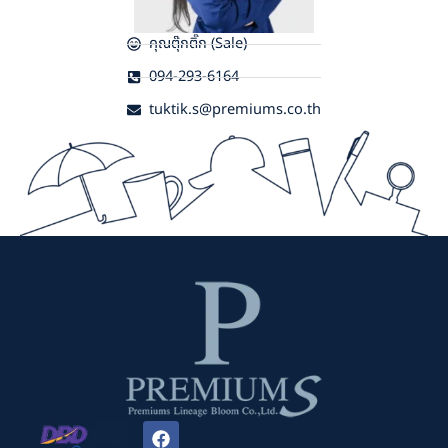
คุณตุ๊กติ๊ก (Sale)
094-293-6164
tuktik.s@premiums.co.th
F
a