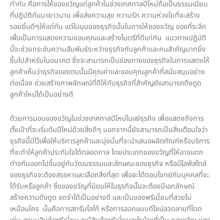
ทำกัน คือการให้ของขวัญแก่ลูกค้าในช่วงเทศกาลปีใหม่ถือเป็นธรรมเนียม
ที่ปฏิบัติกันมายาวนาน เพื่อส่งความสุข ความรัก ความห่วงใยที่จะสร้าง
รอยยิ้มดีๆให้แก่กัน แต่ในมุมของธุรกิจนั้นในการให้ของขวัญ ของที่ระลึก
เพื่อเป็นการแสดงความขอบคุณและสร้างไมตรีที่ดีแก่กัน แนวทางปฏิบัติ
นี้จะช่วยกระชับความสัมพันธ์ระหว่างธุรกิจกับลูกค้าและคนสำคัญมากยิ่ง
ขึ้นไปสำหรับในอนาคต ซึ่งจะสามารถเป็นช่องทางของธุรกิจในการแสดงให้
ลูกค้าเห็นว่าธุรกิจของตนนั้นมีคุณค่าและขอบคุณลูกค้าที่สนับสนุนอย่าง
ต่อเนื่อง ช่วยสร้างภาพลักษณ์ที่ดีให้กับธุรกิจที่สำคัญยังสามารถดึงดูด
ลูกค้าใหม่ได้เป็นอย่างดี
ด้วยการมอบของขวัญในช่วงเทศกาลปีใหม่ในแง่ธุรกิจ เพื่อแสดงถึงการ
ตั้งเป้าที่จะเริ่มต้นปีใหม่ด้วยสิ่งดีๆ นอกจากนี้ยังสามารถเป็นสิ่งเตือนใจว่า
ธุรกิจนี้มีไว้เพื่อให้บริการลูกค้าและมุ่งมั่นที่จะนำเสนอผลิตภัณฑ์หรือบริการ
ที่จะทำให้ลูกค้าประทับใจได้ตลอดกาล โดยประเภทของขวัญที่ให้อาจแตก
ต่างกันออกไปขึ้นอยู่กับวัฒนธรรมและลักษณะของธุรกิจ หรือมีไลฟ์สไตล์
ของธุรกิจจะต้องสรรหาและเลือกสิ่งที่สุด เพื่อจะได้ตอบโจทย์กับบุคคลที่จะ
ได้รับหรือลูกค้า ซึ่งของขวัญที่นิยมให้ในธุรกิจนั้นจะต้องมีเอกลักษณ์
สร้างความดึงดูด จดจำได้เป็นอย่างดี และเป็นของพรีเมี่ยมที่สวยไม่
เหมือนใคร นั้นคือการสกรีนโลโก้ หรือการออกแบบดีไซน์ลวดลายที่โดด