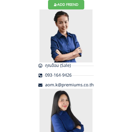
ADD FRIEND
คุณอ้อม (Sale)
093-164-9426
aom.k@premiums.co.th