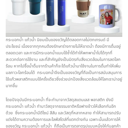
กระบอกน้ำ แก้วน้ำ นิยมเป็นของขวัญได้ตลอดกาลไม่ตกเทรนด์ มี
ประโยชน์ เนื่องจากทุกคนต้องรักษาร่างกายไม่ให้ขาดน้ำ ต้องมีการดื่มอยู่
ตลอดเวลา และการมีกระบอกน้ำแบบใช้ซ้ำได้ทำให้พกพาน้ำไปได้ทุกที่
สะดวกต่อการใช้งาน และที่สำคัญยังเป็นมิตรกับสิ่งแวดล้อมในการลดโลก
ร้อน หากไปซื้อน้ำดื่มจากร้านค้าก็จะได้แก้วน้ำมาใช้งานในการดื่มทำให้เพิ่ม
มลภาวะโลกร้อนได้ กระบอกน้ำจึงเป็นของขวัญที่ถือเป็นการสนับสนุนการ
ใช้แก้วพลาสติกแบบใช้ครั้งเดียวซึ่งช่วยปกป้องสิ่งแวดล้อมให้โลกเราน่าอยู่
มากขึ้น
โดยปัจจุบันมีกระบอกน้ำ ที่จะทำมาจากวัสดุสแตนเลส พลาสติก ยังมี
กระบอกน้ำ แก้วน้ำ ทำมาวัสดุจากธรรมชาติหรือฟางข้าวให้เลือกกันอีก
ด้วย ซึ่งกระบอกน้ำมีดีไซน์ สีสัน และวัสดุที่หลากหลาย ทำให้สามารถปรับ
แต่งได้ตามความต้องการและไลฟ์สไตล์ที่แตกต่างกัน เฉพาะนั้นแล้วการให้
ของขวัญ กระบอกน้ำ แก้วน้ำ ก็ถือเป็นการตลาดรูปแบบหนึ่งให้กับลูกค้า