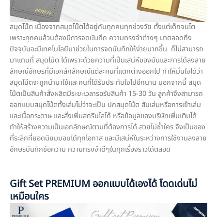
สมุดโน๊ต เนื่องจากสมุดโน๊ตได้อยู่กับทุกคนทุกช่วงวัย ตั้งแต่เด็กจนโต
เพราะทุกคนล้วนต้องมีการจดบันทึก ความทรงจำต่างๆ มาตลอดถึง
ปัจจุบันจะมีเทคโนโลยีมาช่วยในการจดบันทึกให้ง่ายมากขึ้น ก็ไม่สามารถ
มาแทนที่ สมุดโน้ต ได้เพราะด้วยความที่เป็นเสน่ห์ของมันและการได้ลงลาย
ลักษณ์อักษรที่มีเอกลักลักษณ์แต่ละคนที่แตกต่างออกไป ทำให้มั่นใจได้ว่า
สมุดโน๊ตจะถูกนำมาใช้และคนที่ได้รับประทับใจไปอีกนาน นอกจากนี้ สมุด
โน้ตเป็นสินค้าสั่งผลิตมีระยะเวลารอรับสินค้า 15-30 วัน ลูกค้าจึงสามารถ
ออกแบบสมุดโน้ตทั้งเล่มไม่ว่าจะเป็น ปกสมุดโน้ต สันเล่มหรือการเข้าเล่ม
และเนื้อกระดาษ และสั่งเพิ่มสกรีนโลโก้ หรือข้อมูลของบริษัทเพิ่มเติมได้
ทำให้สร้างความเป็นเอกลักษณ์ตามที่ต้องการได้ สวยไม่ซ้ำใคร จึงเป็นของ
ที่ระลึกที่ยอดนิยมมอบได้ทุกโอกาส และมีเสน่ห์ในระหว่างการใช้งานลงลาย
อักษรบันทึกข้อความ ความทรงจำดีๆในทุกเรื่องราวได้ตลอด
Gift Set PREMIUM ออกแบบได้เองได้ โดดเด่นไม่
เหมือนใคร